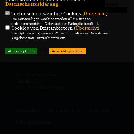
Datenschutzerklärung
.
Technisch notwendige Cookies (
Übersicht
)
Die notwendigen Cookies werden allein für den
ordnungsgemäßen Gebrauch der Webseite benötigt.
Cookies von Drittanbietern (
Übersicht
)
Zur Optimierung unserer Webseite binden wir Dienste und
Angebote von Drittanbietern ein.
20.12.2016, 10:41 Uhr
Alle akzeptieren
Auswahl speichern
Wir können es besser!
Deshalb CDU
Klare Werte. Klare Worte
IMPRESSUM
DATENSCHUTZ
KONTAKT
CDU Karlsruhe