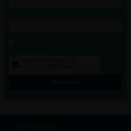
Ich akzeptiere die
Datenschutzbestimmungen
und
habe sie gelesen.
*
Anti-Roboter-Verifizierung
Hier klicken
Friendly
Captcha ⇗
ABSCHICKEN
Wir können es besser!