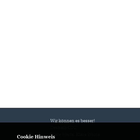
Wir können es besser!
Deshalb CDU
Klare Werte. Klare Worte
Cookie Hinweis