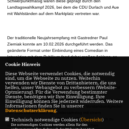
Schwerpunktmäßig waren diese geprägt durch den
Landtagswahlkampf 2026, bei dem die CDU Durlach und Aue
mit Wahlständen auf dem Marktplatz vertreten war.
Der traditionelle Neujahrsempfang mit Gastredner Paul
Ziemiak konnte am 10.02.2026 durchgeführt werden. Das
geänderte Format unter Einbindung eines Comedian in
Interaktion mit dem Publikum fand dabei großen Anklang, so
Müller.
Cookie Hinweis
Diese Webseite verwendet Cookies, die notwendig
sind, um die Webseite zu nutzen. Weiterhin
verwenden wir Dienste von Drittanbietern, die uns
helfen, unser Webangebot zu verbessern (Website-
Der durchgängige Dialog mit den Bürgerinnen und Bürgern ist
Optmierung). Für die Verwendung bestimmter
der Durlacher CDU sehr wichtig. Auch unabhängig von
Dienste, benötigen wir Ihre Einwilligung. Ihre
konkreten Wahlen möchte man präsent und ansprechbar sein,
Einwilligung können Sie jederzeit widerrufen. Weitere
Informationen finden Sie in unserer
betont Müller ausdrücklich. Deshalb waren Vorstandsmitglieder
Datenschutzerklärung
.
der CDU Durlach auch am Ostersamstag mit einem
Informationsstand vor dem Durlacher Rathaus, um sich zu
Technisch notwendige Cookies (
Übersicht
)
Die notwendigen Cookies werden allein für den
aktuellen Themen mit interessierten Mitmenschen